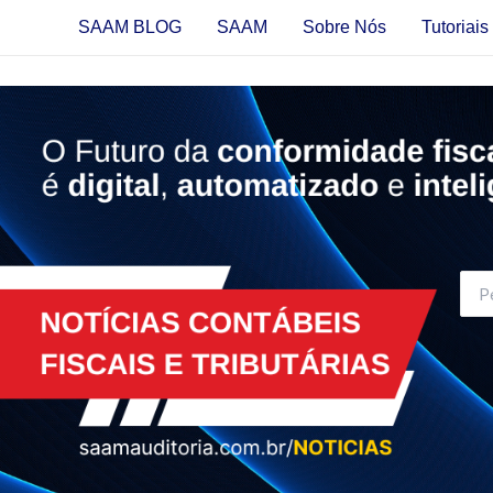
Ir
SAAM BLOG
SAAM
Sobre Nós
Tutoriai
para
o
conteúdo
Proc