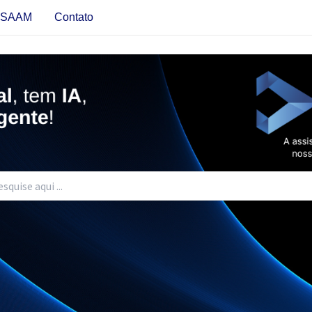
s SAAM
Contato
urar: