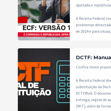
ajustada e republica
A Receita Federal co
problemas detectados
de 2024 e para situaç
DCTF: Manual
Confira novos prazo
A Receita Federal di
substituição da Decl
DCTFWeb. O document
entrega, regras de a
(MIT), além de forne