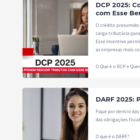
DCP 2025: C
com Esse Ben
O crédito presumido 
carga tributária par
Esse incentivo perm
as empresas mais co
O Que é o DCP e Que
DARF 2025: 
Fique por dentro da
das obrigações fisca
O que é o DARF?