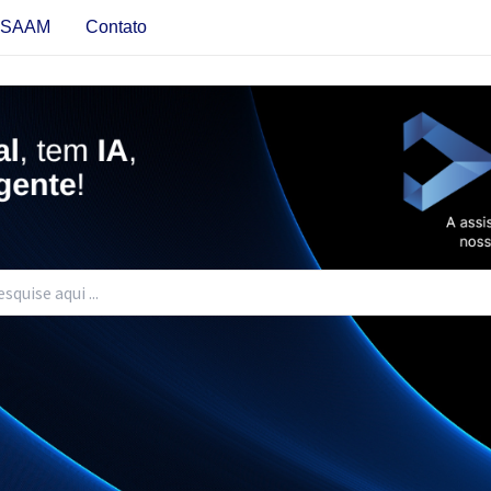
s SAAM
Contato
urar: