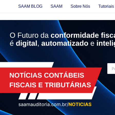
Ir
SAAM BLOG
SAAM
Sobre Nós
Tutoriai
para
o
conteúdo
Proc