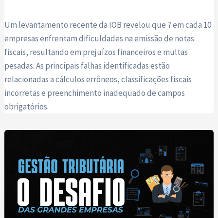
Um levantamento recente da IOB revelou que 7 em cada 10
empresas enfrentam dificuldades na emissão de notas
fiscais, resultando em prejuízos financeiros e multas
pesadas. As principais falhas identificadas estão
relacionadas a cálculos errôneos, classificações fiscais
incorretas e preenchimento inadequado de campos
obrigatórios.