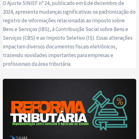
O Ajuste SINIEF nº 24, publicado em 6 de dezembro de
2024, apresenta mudanças significativas na padronização do
registro de informações relacionadas ao Imposto sobre
Bens e Serviços (IBS), à Contribuição Social sobre Bens e
Serviços (CBS) e ao Imposto Seletivo (IS). Essas alterações
impactam diversos documentos fiscais eletrônicos,
trazendo novidades importantes para empresas e
profissionais da área tributária.