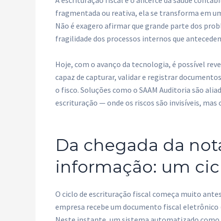
A escrituração fiscal é o alicerce da saúde contá
fragmentada ou reativa, ela se transforma em um 
Não é exagero afirmar que grande parte dos prob
fragilidade dos processos internos que antecedem
Hoje, com o avanço da tecnologia, é possível rev
capaz de capturar, validar e registrar documento
o fisco. Soluções como o SAAM Auditoria são alia
escrituração — onde os riscos são invisíveis, mas
Da chegada da not
informação: um cic
O ciclo de escrituração fiscal começa muito ante
empresa recebe um documento fiscal eletrônico 
Neste instante, um sistema automatizado como o