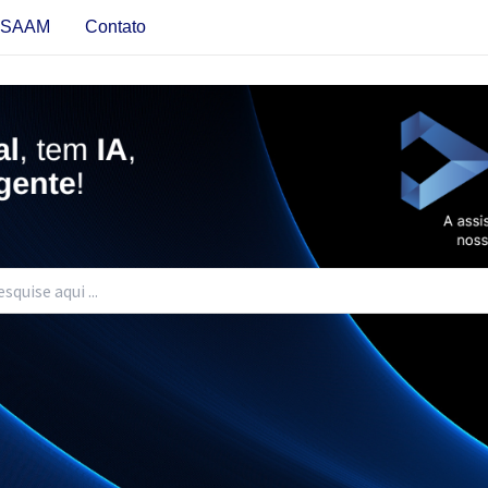
s SAAM
Contato
urar: