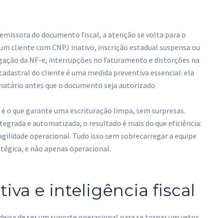
emissora do documento fiscal, a atenção se volta para o
um cliente com CNPJ inativo, inscrição estadual suspensa ou
egação da NF-e, interrupções no faturamento e distorções na
cadastral do cliente é uma medida preventiva essencial: ela
tinatário antes que o documento seja autorizado.
 é o que garante uma escrituração limpa, sem surpresas.
egrada e automatizada, o resultado é mais do que eficiência:
agilidade operacional. Tudo isso sem sobrecarregar a equipe
atégica, e não apenas operacional.
va e inteligência fiscal
eixa de ser um suporte operacional para se tornar um vetor