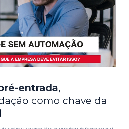
pré-entrada
,
idação como chave da
l