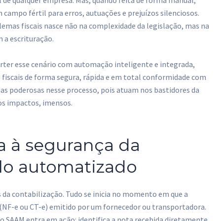
bil de qualquer empresa. Mas, quando feita de forma manual,
campo fértil para erros, autuações e prejuízos silenciosos.
lemas fiscais nasce não na complexidade da legislação, mas na
 a escrituração.
erter esse cenário com automação inteligente e integrada,
s fiscais de forma segura, rápida e em total conformidade com
das poderosas nesse processo, pois atuam nos bastidores da
 os impactos, imensos.
a à segurança da
lo automatizado
s da contabilização. Tudo se inicia no momento em que a
(NF-e ou CT-e) emitido por um fornecedor ou transportadora.
 SAAM entra em ação: identifica a nota recebida diretamente