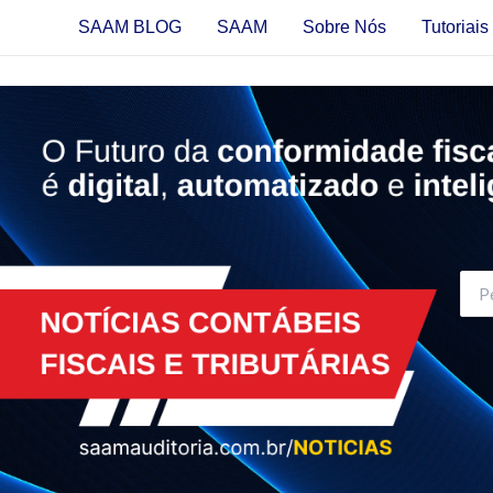
Ir
SAAM BLOG
SAAM
Sobre Nós
Tutoriai
para
o
conteúdo
Proc