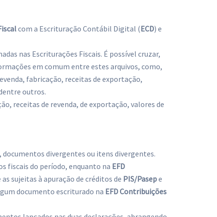
iscal
com a Escrituração Contábil Digital (
ECD
) e
das nas Escriturações Fiscais. É possível cruzar,
informações em comum entre estes arquivos, como,
revenda, fabricação, receitas de exportação,
 dentre outros.
ção, receitas de revenda, de exportação, valores de
 documentos divergentes ou itens divergentes.
s fiscais do período, enquanto na
EFD
 as sujeitas à apuração de créditos de
PIS/Pasep
e
e algum documento escriturado na
EFD Contribuições
mentos lançados nas duas declarações, abrangendo