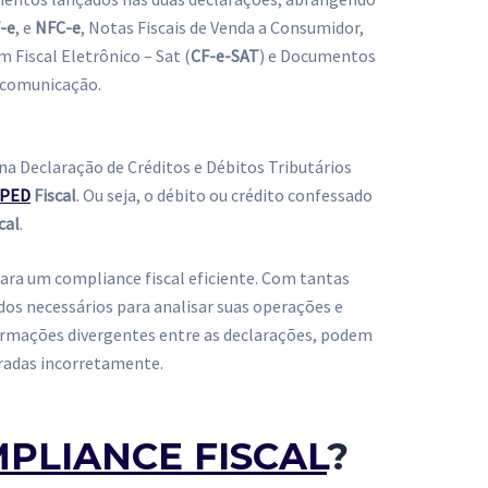
-e
, e
NFC-e
, Notas Fiscais de Venda a Consumidor,
 Fiscal Eletrônico – Sat (
CF-e-SAT
) e Documentos
ecomunicação.
na Declaração de Créditos e Débitos Tributários
SPED
Fiscal
. Ou seja, o débito ou crédito confessado
cal
.
ra um compliance fiscal eficiente. Com tantas
dos necessários para analisar suas operações e
nformações divergentes entre as declarações, podem
radas incorretamente.
PLIANCE FISCAL
?