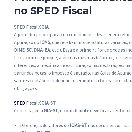
no SPED Fiscal
SPED Fiscal X GIA
A primeira preocupação do contribuinte deve ser em rela
Apuração do
ICMS
, que recebem nomenclaturas variadas, 
DIME-SC, DMA-BA
, etc.). Essa é a primeira fonte onde as i
Isso acontece porque, além das mesmas informações sere
diferentes, a mecânica de escrituração nas declarações nã
partir das notas, o imposto é apurado, nas Guias de Apura
valores contábeis. Independentemente da forma de declarar
obrigações.
SPED
Fiscal X GIA-ST
Com relação a
GIA-ST
, o contribuinte deve ficar atento pa
Diferenças de valores do
ICMS-ST
nos documentos fiscai