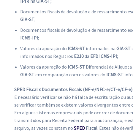
IPI
e na
GIA-ST
;
Documentos fiscais de devolução e de ressarcimento es
GIA-ST
;
Documentos fiscais de devolução e de ressarcimento es
ICMS-IPI
;
Valores da apuração do
ICMS-ST
informados na
GIA-ST
e
informados nos Registros
E210
da
EFD ICMS-IPI
;
Valores da apuração do
ICMS-ST
Diferencial de Alíquot
GIA-ST
em comparação com os valores do
ICMS-ST
info
SPED Fiscal x Documentos Fiscais (NF-e/NFC-e/CT-e/CF-e)
É necessário verificar se não há falta de escrituração ou a
se verificar também se existem valores divergentes entre 
Em alguns sistemas empresariais pode ocorrer de documen
transmitidos para Receita Federal para a autorização, e e
arquivo, as vezes constam no
SPED
Fiscal.
Estes não deverão