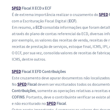
SPED
Fiscal X ECD x ECF
É de extrema importância realizar o cruzamento do
SPED
F
com a Escrituração Fiscal Digital (
ECF
).
Em resumo, a
ECD
consolida informações que foram detalha
através do plano de contas referencial da ECD, diversas 
por exemplo, os valores das receitas de venda, receitas de 
receitas de prestação de serviços, estoque final, ICMS, IPI,
O ECF, por sua vez, consolida valores de receitas de fabrica
ICMS, dentre outros.
SPED
Fiscal X EFD Contribuições
Este cruzamento deve apurar documentos não localizados,
No
SPED
Fiscal
devem ser escriturados todos os documento
Contribuições
, somente as operações relativas a receitas e
COFINS
. Portanto, deve o contribuinte verificar se exist
e não escriturado no
SPED
Fiscal
.
Outro ponto importante, é comparar os valores dos docu