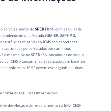
ção ao cruzamento do
SPED
Fiscal
com as Guias de
dependendo de cada Estado (
GIA-SP, DAPI-MG,
nconsistências relativas ao
ICMS
são detectadas.
m capturadas pelos Estados por caminhos
o é a mesma. Se no
SPED
são lançadas as notas e, a
ção do
ICMS
o lançamento é realizado com base nos
, os valores de ICMS devem estar iguais nas duas
ra cruzar as seguintes informações:
s de devolução e de ressarcimento na
EFD ICMS-